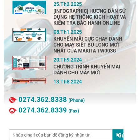
25.Th2.2025
[INFOGRAPHIC] HƯỚNG DẪN SỬ
DỤNG HỆ THỐNG KÍCH HOẠT VÀ
KIỂM TRA BẢO HÀNH ONLINE
08.Th1.2025
KHUYẾN MÃI CỰC CHÁY DÀNH
CHO MÁY SIẾT BU LÔNG MỚI
NHẤT CỦA MAKITA TW003G
20.Th9.2024
CHƯƠNG TRÌNH KHUYẾN MÃI
DÀNH CHO MÁY MỚI
13.Th8.2024
CHƯƠNG TRÌNH KHUYẾN MÃI
DÀNH CHO MÁY MỚI
0274.362.8338
(Phone)
27.Th6.2024
0274.362.8339
SUPPER HOTTTTT- 2 EM
(Fax)
“KHỦNG LONG” TW009G &
TW010G HIỆN ĐÃ CÓ GIÁ VÀ
CHƯƠNG TRÌNH KHUYẾN MÃI
SIÊU HẤP DẪN KÈM THEO!!