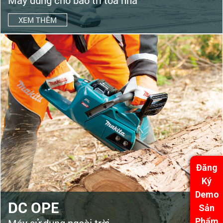
Máy dùng cho bảo trì tòa nhà
XEM THÊM
Đăng
Ký
Demo
DC OPE
Sản
Phẩm